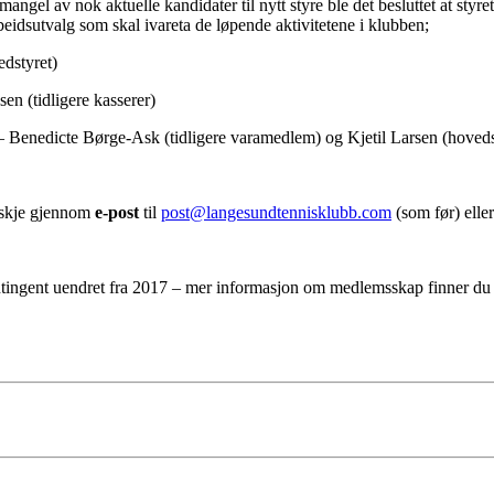
gel av nok aktuelle kandidater til nytt styre ble det besluttet at styret 
rbeidsutvalg som skal ivareta de løpende aktivitetene i klubben;
dstyret)
en (tidligere kasserer)
– Benedicte Børge-Ask (tidligere varamedlem) og Kjetil Larsen (hoveds
 skje gjennom
e-post
til
post@langesundtennisklubb.com
(som før) elle
ntingent uendret fra 2017 – mer informasjon om medlemsskap finner du