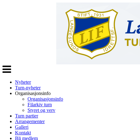
Veksle
navigasjon
Nyheter
Turn-nyheter
Organisasjonsinfo
Organisasjonsinfo
Filarkiv turn
Styret og verv
Turn partier
Arrangementer
Galleri
Kontakt
Bli medlem