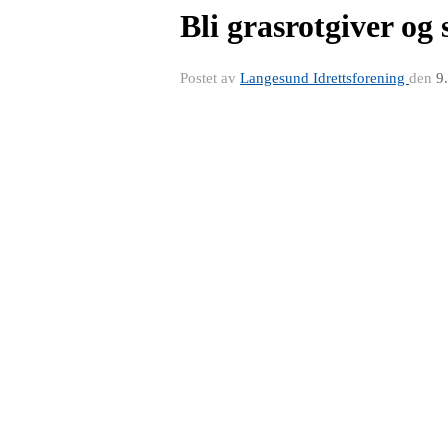
Bli grasrotgiver og
Postet av
Langesund Idrettsforening
den
9