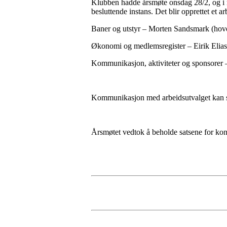
Klubben hadde årsmøte onsdag 28/2, og i man
besluttende instans. Det blir opprettet et a
Baner og utstyr – Morten Sandsmark (hove
Økonomi og medlemsregister – Eirik Eliass
Kommunikasjon, aktiviteter og sponsorer 
Kommunikasjon med arbeidsutvalget kan
Årsmøtet vedtok å beholde satsene for ko