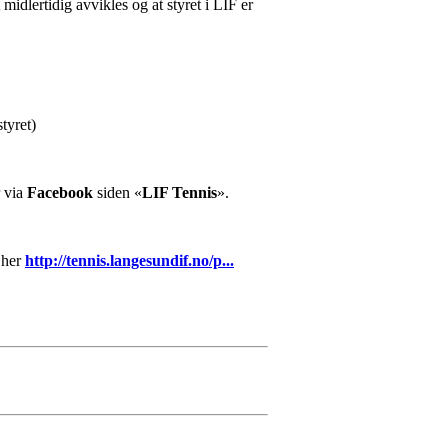
midlertidig avvikles og at styret i LIF er
tyret)
r via
Facebook
siden «
LIF Tennis
».
 her
http://tennis.langesundif.no/p...