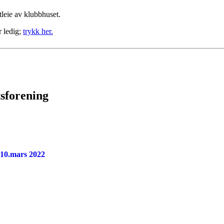
tleie av klubbhuset.
r ledig;
trykk her.
tsforening
 10.mars 2022