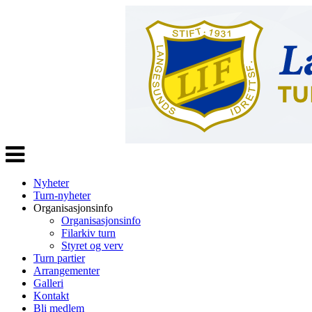
Veksle
navigasjon
Nyheter
Turn-nyheter
Organisasjonsinfo
Organisasjonsinfo
Filarkiv turn
Styret og verv
Turn partier
Arrangementer
Galleri
Kontakt
Bli medlem