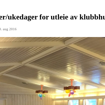
ger/ukedager for utleie av klubbh
8. aug 2016